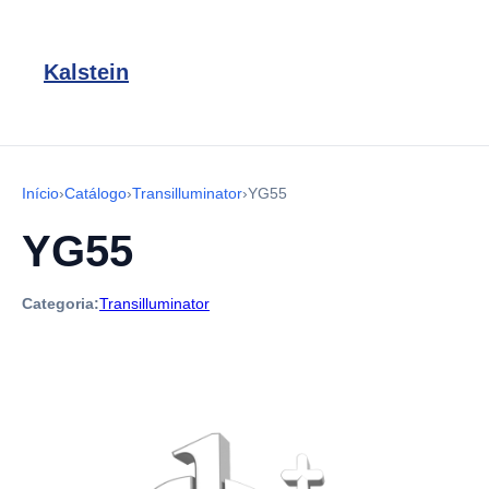
Kalstein
Início
›
Catálogo
›
Transilluminator
›
YG55
YG55
Categoria:
Transilluminator