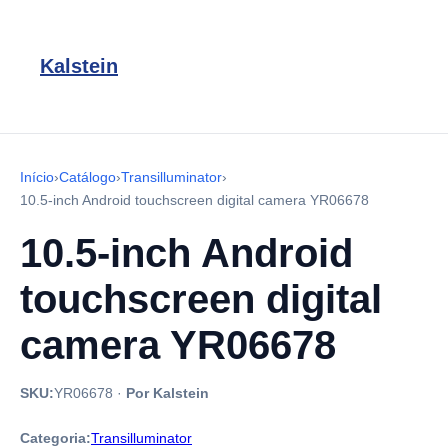
Kalstein
Início
›
Catálogo
›
Transilluminator
›
10.5-inch Android touchscreen digital camera YR06678
10.5-inch Android
touchscreen digital
camera YR06678
SKU:
YR06678
·
Por Kalstein
Categoria:
Transilluminator