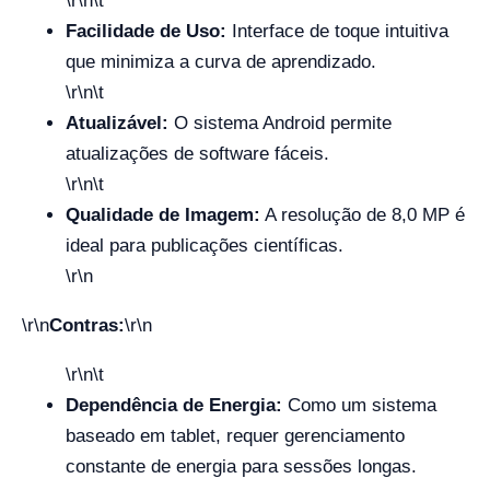
\r\n\t
Facilidade de Uso:
Interface de toque intuitiva
que minimiza a curva de aprendizado.
\r\n\t
Atualizável:
O sistema Android permite
atualizações de software fáceis.
\r\n\t
Qualidade de Imagem:
A resolução de 8,0 MP é
ideal para publicações científicas.
\r\n
\r\n
Contras:
\r\n
\r\n\t
Dependência de Energia:
Como um sistema
baseado em tablet, requer gerenciamento
constante de energia para sessões longas.