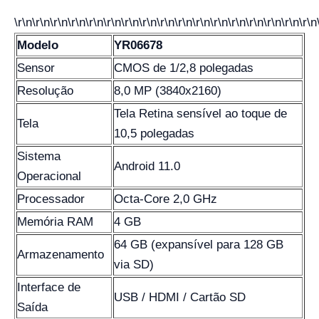
\r\n\r\n\r\n\r\n\r\n\r\n\r\n\r\n\r\n\r\n\r\n\r\n\r\n\r\n\r\n\r\n\r\n
Modelo
YR06678
Sensor
CMOS de 1/2,8 polegadas
Resolução
8,0 MP (3840x2160)
Tela Retina sensível ao toque de
Tela
10,5 polegadas
Sistema
Android 11.0
Operacional
Processador
Octa-Core 2,0 GHz
Memória RAM
4 GB
64 GB (expansível para 128 GB
Armazenamento
via SD)
Interface de
USB / HDMI / Cartão SD
Saída