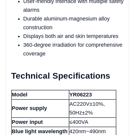
User-friendly interface with multiple safety
alarms
Durable aluminum-magnesium alloy
construction
Displays both air and skin temperatures
360-degree irradiation for comprehensive
coverage
Technical Specifications
Model
YR06223
AC220V±10%,
Power supply
50Hz±2%
Power input
≤400VA
Blue light wavelength
420nm~490nm