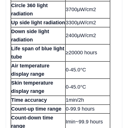
Circle 360 light
3700μW/cm2
radiation
Up side light radiation
3300μW/cm2
Down side light
2400μW/cm2
radiation
Life span of blue light
≥20000 hours
tube
Air temperature
0-45.0°C
display range
Skin temperature
0-45.0°C
display range
Time accuracy
1min/2h
Count-up time range
0-99.9 hours
Count-down time
Imin~99.9 hours
range