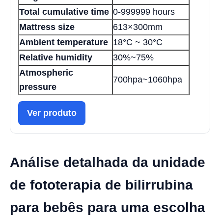
Total cumulative time
0-999999 hours
Mattress size
613×300mm
Ambient temperature
18°C ~ 30°C
Relative humidity
30%~75%
Atmospheric
700hpa~1060hpa
pressure
Ver produto
Análise detalhada da unidade
de fototerapia de bilirrubina
para bebês para uma escolha