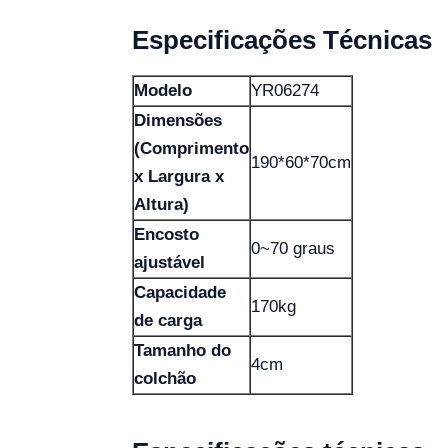
Especificações Técnicas
Modelo
YR06274
Dimensões
(Comprimento
190*60*70cm
x Largura x
Altura)
Encosto
0~70 graus
ajustável
Capacidade
170kg
de carga
Tamanho do
4cm
colchão