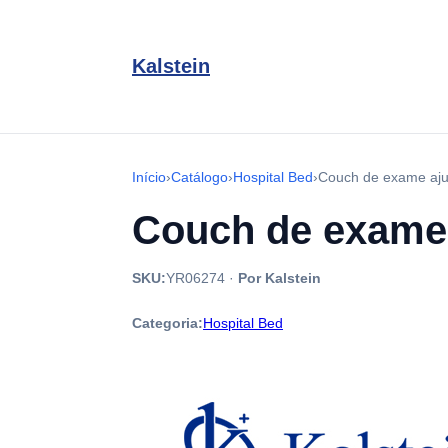
Kalstein
Início
›
Catálogo
›
Hospital Bed
›
Couch de exame aju
Couch de exame 
SKU:
YR06274
·
Por Kalstein
Categoria:
Hospital Bed