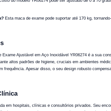
costo do modelo YR06274 pode ser ajustado de 0 a 70 gra
a?
Esta maca de exame pode suportar até 170 kg, tornando
ns
 Exame Ajustável em Aço Inoxidável YR06274 é a sua const
garante altos padrões de higiene, cruciais em ambientes méd
m frequência. Apesar disso, o seu design robusto compen
línica
 em hospitais, clínicas e consultórios privados. Seu encos