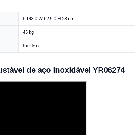
L 193 × W 62.5 × H 28 cm
45 kg
Kalstein
stável de aço inoxidável YR06274