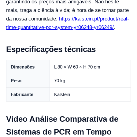
garantindo os preços mais amigáveis. Não hesite
mais, traga a ciência à vida; é hora de se tornar parte
da nossa comunidade.
https://kalstein.pt/product/real-
time-quantitative-pcr-system-yr06248-yr06249/
.
Especificações técnicas
Dimensões
L 80 × W 60 × H 70 cm
Peso
70 kg
Fabricante
Kalstein
Video Análise Comparativa de
Sistemas de PCR em Tempo