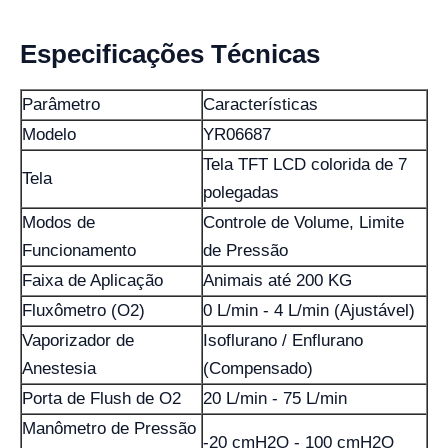
Especificações Técnicas
Parâmetro
Características
Modelo
YR06687
Tela TFT LCD colorida de 7
Tela
polegadas
Modos de
Controle de Volume, Limite
Funcionamento
de Pressão
Faixa de Aplicação
Animais até 200 KG
Fluxômetro (O2)
0 L/min - 4 L/min (Ajustável)
Vaporizador de
Isoflurano / Enflurano
Anestesia
(Compensado)
Porta de Flush de O2
20 L/min - 75 L/min
Manômetro de Pressão
-20 cmH2O - 100 cmH2O