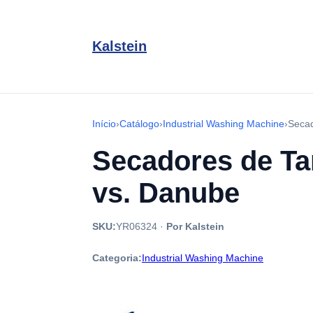
Kalstein
Início
›
Catálogo
›
Industrial Washing Machine
›
Secad
Secadores de Tam
vs. Danube
SKU:
YR06324
·
Por Kalstein
Categoria:
Industrial Washing Machine