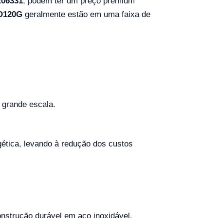
R06331
, podem ter um preço premium
D120G
geralmente estão em uma faixa de
 grande escala.
ética, levando à redução dos custos
nstrução durável em aço inoxidável,