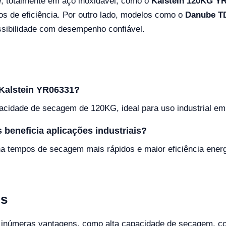
, totalmente em aço inoxidável, como o
Kalstein 120KG Y
os de eficiência. Por outro lado, modelos como o
Danube T
ssibilidade com desempenho confiável.
Kalstein YR06331?
cidade de secagem de 120KG, ideal para uso industrial em
beneficia aplicações industriais?
a tempos de secagem mais rápidos e maior eficiência energ
ns
 inúmeras vantagens, como alta capacidade de secagem, co