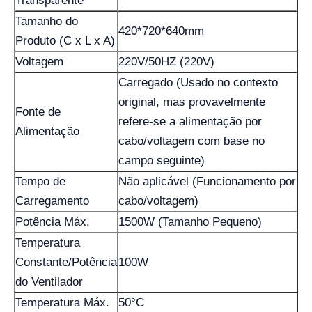
Transparente
Tamanho do
420*720*640mm
Produto (C x L x A)
Voltagem
220V/50HZ (220V)
Carregado (Usado no contexto
original, mas provavelmente
Fonte de
refere-se a alimentação por
Alimentação
cabo/voltagem com base no
campo seguinte)
Tempo de
Não aplicável (Funcionamento por
Carregamento
cabo/voltagem)
Potência Máx.
1500W (Tamanho Pequeno)
Temperatura
Constante/Potência
100W
do Ventilador
Temperatura Máx.
50°C