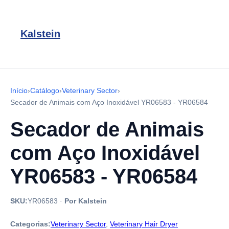
Kalstein
Início
›
Catálogo
›
Veterinary Sector
›
Secador de Animais com Aço Inoxidável YR06583 - YR06584
Secador de Animais
com Aço Inoxidável
YR06583 - YR06584
SKU:
YR06583
·
Por Kalstein
Categorias:
Veterinary Sector
,
Veterinary Hair Dryer