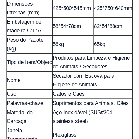
Dimensões
425*500*545mm
425*750*640mm
Internas (mm)
Embalagem de
58*54*78cm
82*54*88cm
madeira C*L*A
Peso do Pacote
56kg
65kg
(kg)
Produtos para Limpeza e Higiene
Tipo de Item/Objeto
de Animais / Secadores
Secador com Escova para
Nome
Higiene de Animais
Uso
Gatos e Cães
Palavras-chave
Suprimentos para Animais, Cães
Material da
Aço Inoxidável (SUS#304
Carcaça
stainless steel)
Janela
Plexiglass