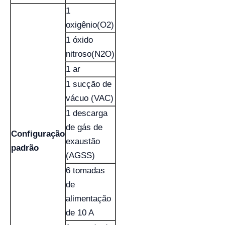
1
oxigênio(O2)
1 óxido
nitroso(N2O)
1 ar
1 sucção de
vácuo (VAC)
1 descarga
de gás de
Configuração
exaustão
padrão
(AGSS)
6 tomadas
de
alimentação
de 10 A