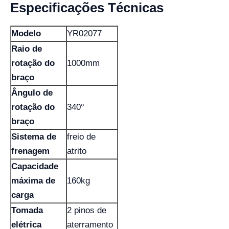
Especificações Técnicas
Modelo
YR02077
Raio de
rotação do
1000mm
braço
Ângulo de
rotação do
340°
braço
Sistema de
freio de
frenagem
atrito
Capacidade
máxima de
160kg
carga
Tomada
2 pinos de
elétrica
aterramento