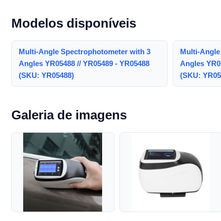
Modelos disponíveis
Multi-Angle Spectrophotometer with 3
Multi-Angle
Angles YR05488 // YR05489 - YR05488
Angles YR0
(SKU: YR05488)
(SKU: YR05
Galeria de imagens