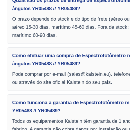
Quais são os prazos de entrega de Espectrofotôme
ângulos YR05488 // YR05489?
O prazo depende do stock e do tipo de frete (aéreo o
aéreo 15-30 dias, marítimo 45-60 dias. Fora de stock:
marítimo 60-90 dias.
Como efetuar uma compra de Espectrofotômetro m
ângulos YR05488 // YR05489?
Pode comprar por e-mail (
sales@kalstein.eu
), telefon
ou através do site oficial Kalstein do seu país.
Como funciona a garantia de Espectrofotômetro mu
YR05488 // YR05489?
Todos os equipamentos Kalstein têm garantia de 1 ano
fabrico. A garantia não cobre danos por instalação ou 