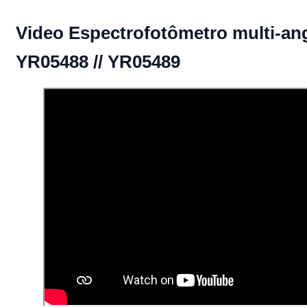
Video Espectrofotômetro multi-an
YR05488 // YR05489