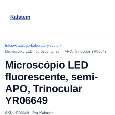
Kalstein
Início
›
Catálogo
›
Laboratory sector
›
Microscópio LED fluorescente, semi-APO, Trinocular YR06649
Microscópio LED
fluorescente, semi-
APO, Trinocular
YR06649
SKU:
YR06649
·
Por Kalstein