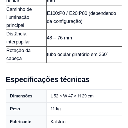
ocular
mm
Caminho de
E100:P0 / E20:P80 (dependendo
iluminação
da configuração)
principal
Distância
48 – 76 mm
interpupilar
Rotação da
tubo ocular giratório em 360°
cabeça
Especificações técnicas
Dimensões
L 52 × W 47 × H 29 cm
Peso
11 kg
Fabricante
Kalstein