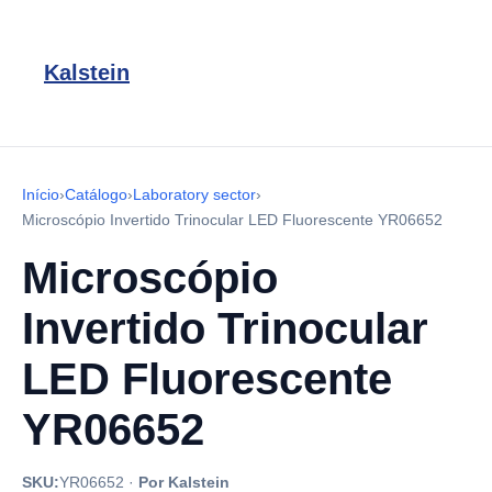
Kalstein
Início
›
Catálogo
›
Laboratory sector
›
Microscópio Invertido Trinocular LED Fluorescente YR06652
Microscópio
Invertido Trinocular
LED Fluorescente
YR06652
SKU:
YR06652
·
Por Kalstein