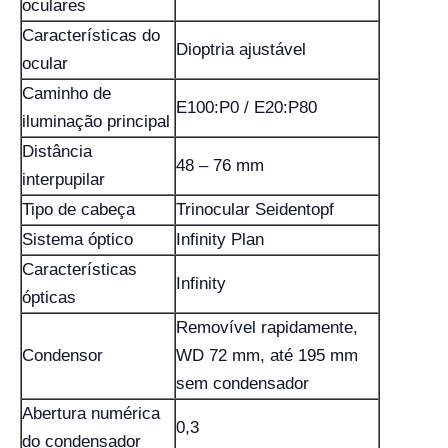
oculares
Características do
Dioptria ajustável
ocular
Caminho de
E100:P0 / E20:P80
iluminação principal
Distância
48 – 76 mm
interpupilar
Tipo de cabeça
Trinocular Seidentopf
Sistema óptico
Infinity Plan
Características
Infinity
ópticas
Removível rapidamente,
Condensor
WD 72 mm, até 195 mm
sem condensador
Abertura numérica
0,3
do condensador