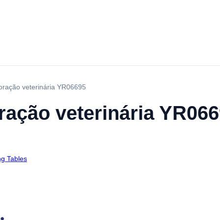
oração veterinária YR06695
ração veterinária YR06
ng Tables