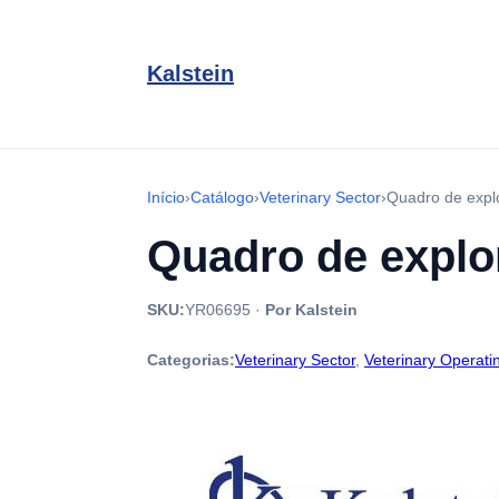
Kalstein
Início
›
Catálogo
›
Veterinary Sector
›
Quadro de expl
Quadro de explo
SKU:
YR06695
·
Por Kalstein
Categorias:
Veterinary Sector
,
Veterinary Operati