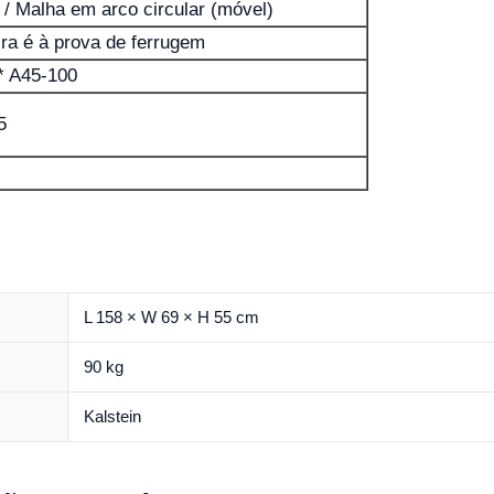
 / Malha em arco circular (móvel)
ira é à prova de ferrugem
* A45-100
5
L 158 × W 69 × H 55 cm
90 kg
Kalstein