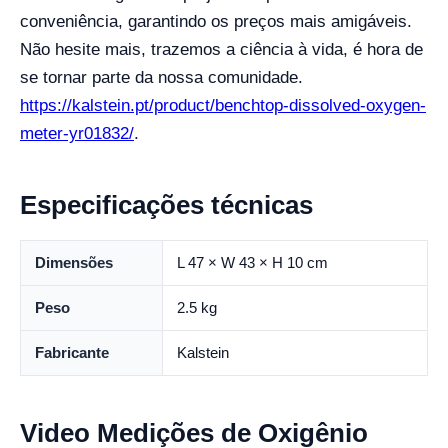
conveniência, garantindo os preços mais amigáveis.
Não hesite mais, trazemos a ciência à vida, é hora de
se tornar parte da nossa comunidade.
https://kalstein.pt/product/benchtop-dissolved-oxygen-
meter-yr01832/
.
Especificações técnicas
Dimensões
L 47 × W 43 × H 10 cm
Peso
2.5 kg
Fabricante
Kalstein
Video Medições de Oxigênio