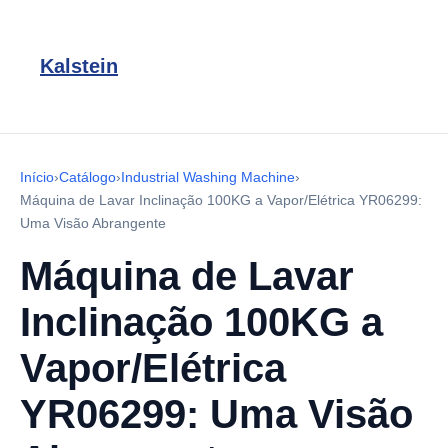
Kalstein
Início
›
Catálogo
›
Industrial Washing Machine
›
Máquina de Lavar Inclinação 100KG a Vapor/Elétrica YR06299:
Uma Visão Abrangente
Máquina de Lavar
Inclinação 100KG a
Vapor/Elétrica
YR06299: Uma Visão