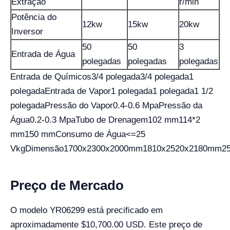
Extração
r/min
Potência do
12kw
15kw
20kw
Inversor
50
50
3
Entrada de Água
polegadas
polegadas
polegadas
Entrada de Químicos3/4 polegada3/4 polegada1
polegadaEntrada de Vapor1 polegada1 polegada1 1/2
polegadaPressão do Vapor0.4-0.6 MpaPressão da
Água0.2-0.3 MpaTubo de Drenagem102 mm114*2
mm150 mmConsumo de Água<=25
VkgDimensão1700x2300x2000mm1810x2520x2180mm25
Preço de Mercado
O modelo YR06299 está precificado em
aproximadamente $10,700.00 USD. Este preço de