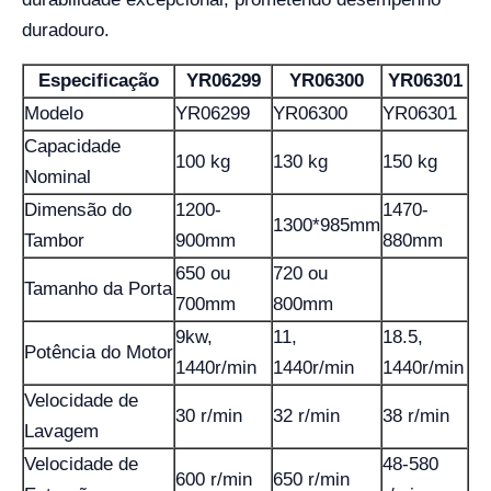
duradouro.
Especificação
YR06299
YR06300
YR06301
Modelo
YR06299
YR06300
YR06301
Capacidade
100 kg
130 kg
150 kg
Nominal
Dimensão do
1200-
1470-
1300*985mm
Tambor
900mm
880mm
650 ou
720 ou
Tamanho da Porta
700mm
800mm
9kw,
11,
18.5,
Potência do Motor
1440r/min
1440r/min
1440r/min
Velocidade de
30 r/min
32 r/min
38 r/min
Lavagem
Velocidade de
48-580
600 r/min
650 r/min