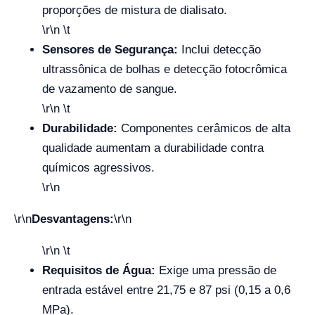
proporções de mistura de dialisato.
\r\n \t
Sensores de Segurança:
Inclui detecção
ultrassônica de bolhas e detecção fotocrômica
de vazamento de sangue.
\r\n \t
Durabilidade:
Componentes cerâmicos de alta
qualidade aumentam a durabilidade contra
químicos agressivos.
\r\n
\r\n
Desvantagens:
\r\n
\r\n \t
Requisitos de Água:
Exige uma pressão de
entrada estável entre 21,75 e 87 psi (0,15 a 0,6
MPa).