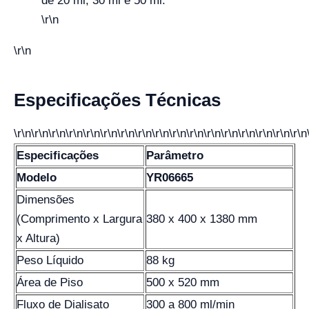
de 20 ml, 30 ml e 50 ml.
\r\n
\r\n
Especificações Técnicas
\r\n\r\n\r\n\r\n\r\n\r\n\r\n\r\n\r\n\r\n\r\n\r\n\r\n\r\n\r\n\r\n\r\n
Especificações
Parâmetro
Modelo
YR06665
Dimensões
(Comprimento x Largura
380 x 400 x 1380 mm
x Altura)
Peso Líquido
88 kg
Área de Piso
500 x 520 mm
Fluxo de Dialisato
300 a 800 ml/min