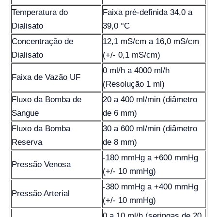
Temperatura do
Faixa pré-definida 34,0 a
Dialisato
39,0 °C
Concentração de
12,1 mS/cm a 16,0 mS/cm
Dialisato
(+/- 0,1 mS/cm)
0 ml/h a 4000 ml/h
Faixa de Vazão UF
(Resolução 1 ml)
Fluxo da Bomba de
20 a 400 ml/min (diâmetro
Sangue
de 6 mm)
Fluxo da Bomba
30 a 600 ml/min (diâmetro
Reserva
de 8 mm)
-180 mmHg a +600 mmHg
Pressão Venosa
(+/- 10 mmHg)
-380 mmHg a +400 mmHg
Pressão Arterial
(+/- 10 mmHg)
0 a 10 ml/h (seringas de 20,