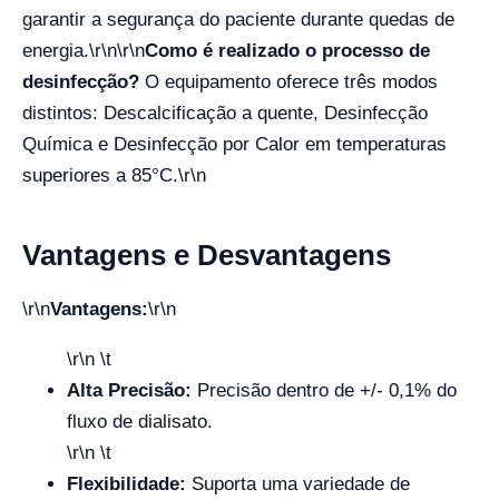
garantir a segurança do paciente durante quedas de
energia.
\r\n\r\n
Como é realizado o processo de
desinfecção?
O equipamento oferece três modos
distintos: Descalcificação a quente, Desinfecção
Química e Desinfecção por Calor em temperaturas
superiores a 85°C.
\r\n
Vantagens e Desvantagens
\r\n
Vantagens:
\r\n
\r\n \t
Alta Precisão:
Precisão dentro de +/- 0,1% do
fluxo de dialisato.
\r\n \t
Flexibilidade:
Suporta uma variedade de