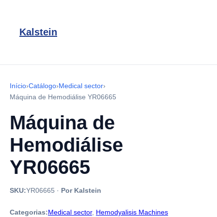
Kalstein
Início
›
Catálogo
›
Medical sector
›
Máquina de Hemodiálise YR06665
Máquina de
Hemodiálise
YR06665
SKU:
YR06665
·
Por Kalstein
Categorias:
Medical sector
,
Hemodyalisis Machines