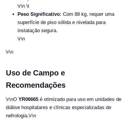
\r\n \t
Peso Significativo:
Com 88 kg, requer uma
superfície de piso sólida e nivelada para
instalação segura.
\r\n
\r\n
Uso de Campo e
Recomendações
\r\n
O
YR06665
é otimizado para uso em
unidades de
diálise hospitalares e clínicas especializadas de
nefrologia
.
\r\n