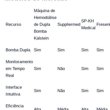
Máquina de
Hemodiálise
SP-KH
Recurso
de Dupla
Suppliermed
Fresen
Medical
Bomba
Kalstein
Bomba Dupla
Sim
Sim
Sim
Sim
Monitoramento
em Tempo
Sim
Não
Sim
Sim
Real
Interface
Sim
Não
Sim
Sim
Intuitiva
Eficiência
Alta
Média
Alta
Média