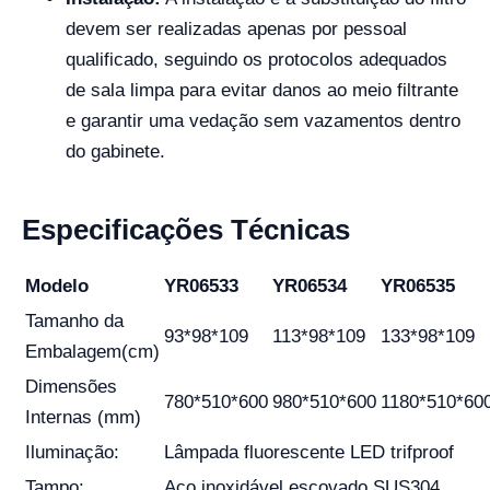
devem ser realizadas apenas por pessoal
qualificado, seguindo os protocolos adequados
de sala limpa para evitar danos ao meio filtrante
e garantir uma vedação sem vazamentos dentro
do gabinete.
Especificações Técnicas
Modelo
YR06533
YR06534
YR06535
Tamanho da
93*98*109
113*98*109
133*98*109
Embalagem(cm)
Dimensões
780*510*600
980*510*600
1180*510*60
Internas (mm)
Iluminação:
Lâmpada fluorescente LED trifproof
Tampo:
Aço inoxidável escovado SUS304