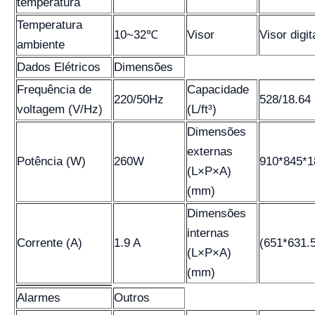
temperatura
Temperatura
10~32℃
Visor
Visor digit
ambiente
Dados Elétricos
Dimensões
Frequência de
Capacidade
220/50Hz
528/18.64
voltagem (V/Hz)
(L/ft³)
Dimensões
externas
Potência (W)
260W
910*845*1
(L×P×A)
(mm)
Dimensões
internas
Corrente (A)
1.9 A
(651*631.
(L×P×A)
(mm)
Alarmes
Outros