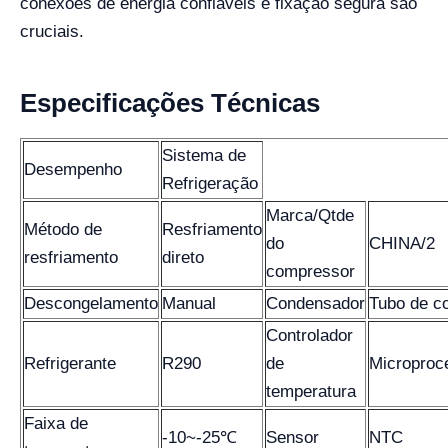
conexões de energia confiáveis e fixação segura são
cruciais.
Especificações Técnicas
Sistema de
Desempenho
Refrigeração
Marca/Qtde
Método de
Resfriamento
do
CHINA/2
resfriamento
direto
compressor
Descongelamento
Manual
Condensador
Tubo de c
Controlador
Refrigerante
R290
de
Microproc
temperatura
Faixa de
-10~-25℃
Sensor
NTC