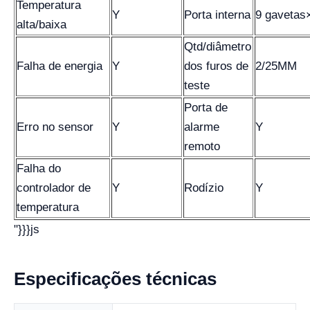
Temperatura
Y
Porta interna
9 gavetas
alta/baixa
Qtd/diâmetro
Falha de energia
Y
dos furos de
2/25MM
teste
Porta de
Erro no sensor
Y
alarme
Y
remoto
Falha do
controlador de
Y
Rodízio
Y
temperatura
"}}}js
Especificações técnicas