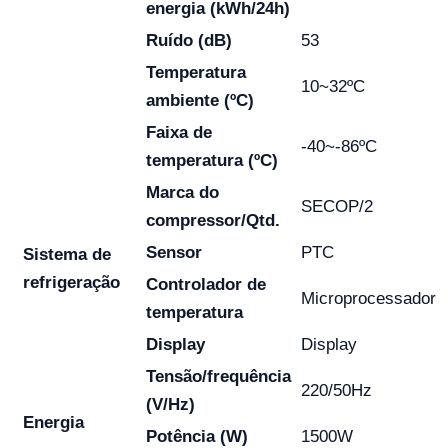
energia (kWh/24h)
Ruído (dB)
53
Temperatura
10~32ºC
ambiente (ºC)
Faixa de
-40~-86ºC
temperatura (ºC)
Marca do
SECOP/2
compressor/Qtd.
Sensor
PTC
Sistema de
refrigeração
Controlador de
Microprocessador
temperatura
Display
Display
Tensão/frequência
220/50Hz
(V/Hz)
Energia
Potência (W)
1500W