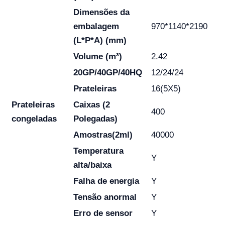
Dimensões da
embalagem
970*1140*2190
(L*P*A) (mm)
Volume (m³)
2.42
20GP/40GP/40HQ
12/24/24
Prateleiras
16(5X5)
Prateleiras
Caixas (2
400
congeladas
Polegadas)
Amostras(2ml)
40000
Temperatura
Y
alta/baixa
Falha de energia
Y
Tensão anormal
Y
Erro de sensor
Y