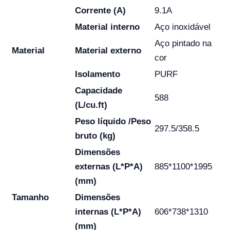
Corrente (A)
9.1A
Material interno
Aço inoxidável
Aço pintado na
Material
Material externo
cor
Isolamento
PURF
Capacidade
588
(L/cu.ft)
Peso líquido /Peso
297.5/358.5
bruto (kg)
Dimensões
externas (L*P*A)
885*1100*1995
(mm)
Tamanho
Dimensões
internas (L*P*A)
606*738*1310
(mm)