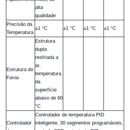
alta
qualidade
Precisão da
±1 °C
±1 °C
±1 °C
±1 °C
Temperatura
Estrutura
dupla
resfriada a
ar,
Estrutura do
temperatura
Forno
da
superfície
abaixo de 60
°C
Controlador de temperatura PID
Controlador
inteligente, 30 segmentos programáveis,