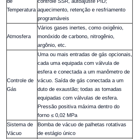
de
controle SSR, autoajuste PID;
Temperatura
aquecimento, retenção e resfriamento
programáveis
Vários gases inertes, como oxigênio,
Atmosfera
monóxido de carbono, nitrogênio,
argônio, etc.
Uma ou mais entradas de gás opcionais,
cada uma equipada com válvula de
esfera e conectada a um manômetro de
Controle de
vácuo. Saída de gás conectada a um
Gás
duto de exaustão; todas as tomadas
equipadas com válvulas de esfera.
Pressão positiva máxima dentro do
forno ≤ 0,02 MPa
Sistema de
Bomba de vácuo de palhetas rotativas
Vácuo
de estágio único