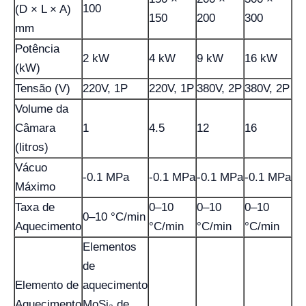
100
(D × L × A)
150
200
300
mm
Potência
2 kW
4 kW
9 kW
16 kW
(kW)
Tensão (V)
220V, 1P
220V, 1P
380V, 2P
380V, 2P
Volume da
Câmara
1
4.5
12
16
(litros)
Vácuo
-0.1 MPa
-0.1 MPa
-0.1 MPa
-0.1 MPa
Máximo
Taxa de
0–10
0–10
0–10
0–10 °C/min
Aquecimento
°C/min
°C/min
°C/min
Elementos
de
Elemento de
aquecimento
Aquecimento
MoSi₂ de