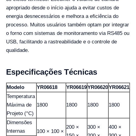
apropriado desde o início ajuda a evitar custos de
energia desnecessários e melhora a eficiência do
processo. Muitos usuários também optam por integrar
o forno com sistemas de monitoramento via RS485 ou
USB, facilitando a rastreabilidade e o controle de
qualidade.
Especificações Técnicas
Modelo
YR06618
YR06619
YR06620
YR06621
Temperatura
Máxima de
1800
1800
1800
1800
Projeto (°C)
Dimensões
200 ×
300 ×
400 ×
Internas
100 × 100 ×
150 ×
200 ×
300 ×