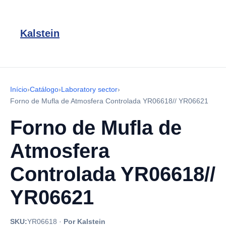
Kalstein
Início
›
Catálogo
›
Laboratory sector
›
Forno de Mufla de Atmosfera Controlada YR06618// YR06621
Forno de Mufla de
Atmosfera
Controlada YR06618//
YR06621
SKU:
YR06618
·
Por Kalstein