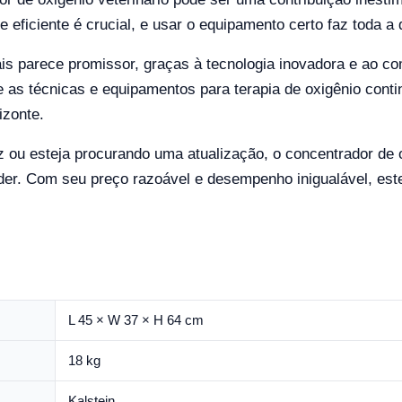
e eficiente é crucial, e usar o equipamento certo faz toda a 
mais parece promissor, graças à tecnologia inovadora e ao 
e as técnicas e equipamentos para terapia de oxigênio cont
izonte.
 ou esteja procurando uma atualização, o concentrador de o
der. Com seu preço razoável e desempenho inigualável, est
L 45 × W 37 × H 64 cm
18 kg
Kalstein