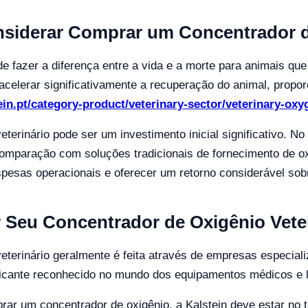
nsiderar Comprar um Concentrador 
de fazer a diferença entre a vida e a morte para animais que
celerar significativamente a recuperação do animal, propor
tein.pt/category-product/veterinary-sector/veterinary-ox
erinário pode ser um investimento inicial significativo. No
paração com soluções tradicionais de fornecimento de ox
spesas operacionais e oferecer um retorno considerável sob
Seu Concentrador de Oxigênio Vete
eterinário geralmente é feita através de empresas especia
ricante reconhecido no mundo dos equipamentos médicos e l
rar um concentrador de oxigênio, a Kalstein deve estar no 