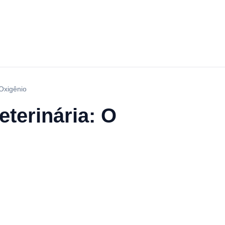
Oxigênio
terinária: O