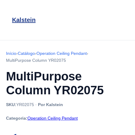
Kalstein
Início
›
Catálogo
›
Operation Ceiling Pendant
›
MultiPurpose Column YR02075
MultiPurpose
Column YR02075
SKU:
YR02075
·
Por Kalstein
Categoria:
Operation Ceiling Pendant