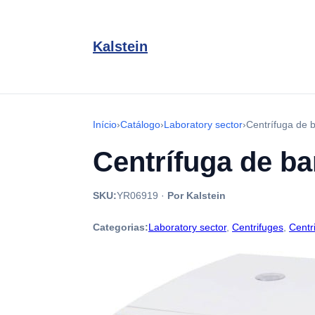
Kalstein
Início
›
Catálogo
›
Laboratory sector
›
Centrífuga de 
Centrífuga de b
SKU:
YR06919
·
Por Kalstein
Categorias:
Laboratory sector
,
Centrifuges
,
Centr