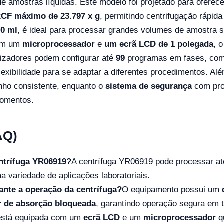
e amostras líquidas. Este modelo foi projetado para ofere
CF máximo de 23.797 x g
, permitindo centrifugação rápid
00 ml
, é ideal para processar grandes volumes de amostra 
om um
microprocessador
e
um ecrã LCD de 1 polegada
, 
tilizadores podem configurar até
99
programas em fases, com 
lexibilidade para se adaptar a diferentes procedimentos. Al
nho consistente, enquanto o
sistema de segurança
com pro
momentos.
AQ)
ntrífuga YR06919?
A centrífuga YR06919 pode processar a
 variedade de aplicações laboratoriais.
ante a operação da centrífuga?
O equipamento possui um
r de absorção bloqueada
, garantindo operação segura em
 está equipada com um
ecrã LCD
e um
microprocessador
q