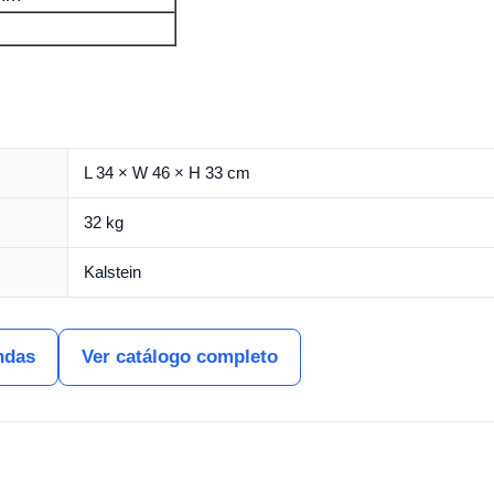
L 34 × W 46 × H 33 cm
32 kg
Kalstein
ndas
Ver catálogo completo