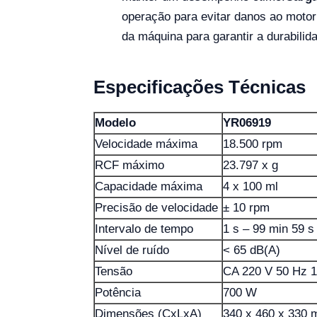
operação para evitar danos ao motor 
da máquina para garantir a durabilid
Especificações Técnicas
Modelo
YR06919
Velocidade máxima
18.500 rpm
RCF máximo
23.797 x g
Capacidade máxima
4 x 100 ml
Precisão de velocidade
± 10 rpm
Intervalo de tempo
1 s – 99 min 59 s
Nível de ruído
< 65 dB(A)
Tensão
CA 220 V 50 Hz 1
Potência
700 W
Dimensões (CxLxA)
340 x 460 x 330