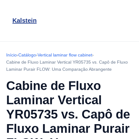
Kalstein
Início
›
Catálogo
›
Vertical laminar flow cabinet
›
Cabine de Fluxo Laminar Vertical YR05735 vs. Capô de Fluxo
Laminar Purair FLOW: Uma Comparação Abrangente
Cabine de Fluxo
Laminar Vertical
YR05735 vs. Capô de
Fluxo Laminar Purair