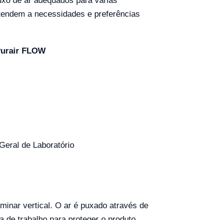
uxo de ar adequados para várias
atendem a necessidades e preferências
Purair FLOW
Geral de Laboratório
minar vertical. O ar é puxado através de
a de trabalho para proteger o produto