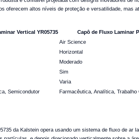
obusta e confiável projetada com designs inovadores de fl
tos oferecem altos níveis de proteção e versatilidade, mas 
aminar Vertical YR05735
Capô de Fluxo Laminar 
Air Science
Horizontal
Moderado
Sim
Varia
ica, Semicondutor
Farmacêutica, Analítica, Trabalho 
5735 da Kalstein opera usando um sistema de fluxo de ar la
partículas, e depois direcionado verticalmente sobre a áre