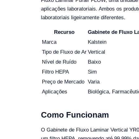
Fluxo Laminar Purair FLOW, uma unidade r
aplicações laboratoriais. Ambos os produ
laboratoriais ligeiramente diferentes.
Recurso
Gabinete de Fluxo L
Marca
Kalstein
Tipo de Fluxo de Ar
Vertical
Nível de Ruído
Baixo
Filtro HEPA
Sim
Preço de Mercado
Varia
Aplicações
Biológica, Farmacêut
Como Funcionam
O Gabinete de Fluxo Laminar Vertical YR0
um filtro HEPA, removendo até 99,99% das 