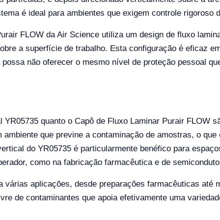
stema é ideal para ambientes que exigem controle rigoroso 
rair FLOW da Air Science utiliza um design de fluxo laminar
bre a superfície de trabalho. Esta configuração é eficaz e
a possa não oferecer o mesmo nível de proteção pessoal que
al YR05735 quanto o Capô de Fluxo Laminar Purair FLOW sã
 um ambiente que previne a contaminação de amostras, o qu
 vertical do YR05735 é particularmente benéfico para espaço
perador, como na fabricação farmacêutica e de semiconduto
 várias aplicações, desde preparações farmacêuticas até m
vre de contaminantes que apoia efetivamente uma variedade 