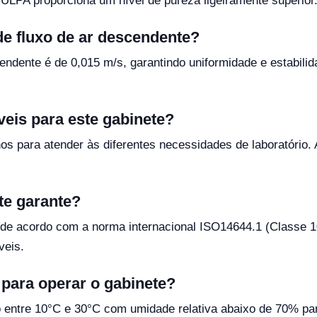
 ULPA proporciona um nível de pureza ligeiramente superior
de fluxo de ar descendente?
endente é de 0,015 m/s, garantindo uniformidade e estabilid
eis para este gabinete?
s para atender às diferentes necessidades de laboratório
te garante?
a de acordo com a norma internacional ISO14644.1 (Classe 
veis.
 para operar o gabinete?
 entre 10°C e 30°C com umidade relativa abaixo de 70% par