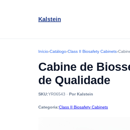
Kalstein
Início
›
Catálogo
›
Class II Biosafety Cabinets
›
Cabin
Cabine de Bioss
de Qualidade
SKU:
YR06543
·
Por Kalstein
Categoria:
Class II Biosafety Cabinets