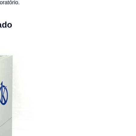
oratório.
ado