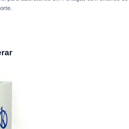
orte.
erar