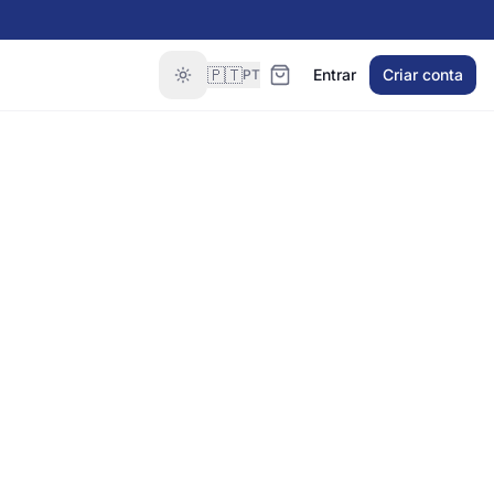
🇵🇹
Entrar
Criar conta
PT